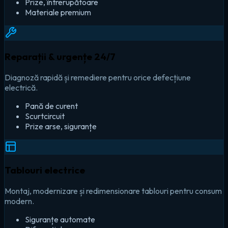
Prize, întrerupătoare
Materiale premium
Reparații & urgențe 24/7
Diagnoză rapidă și remediere pentru orice defecțiune
electrică.
Pană de curent
Scurtcircuit
Prize arse, siguranțe
Tablouri electrice
Montaj, modernizare și redimensionare tablouri pentru consum
modern.
Siguranțe automate