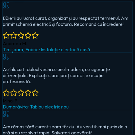
Au înlocuit tabloul vechi cu unul modern, cu siguranțe
diferențiale. Explicații clare, preț corect, execuție
profesionistă.
Mihai P.
Dumbrăvița
·
Tablou electric nou
Am rămas fără curent seara târziu. Au venit în mai puțin de o
oră și au rezolvat rapid. Salvatori adevărați!
Cristina D.
Timișoara, Circumvalațiunii
·
Urgență — pană totală
Au montat iluminat LED în toată casa și un sistem smart pentru
controlul de pe telefon. Foarte mulțumit!