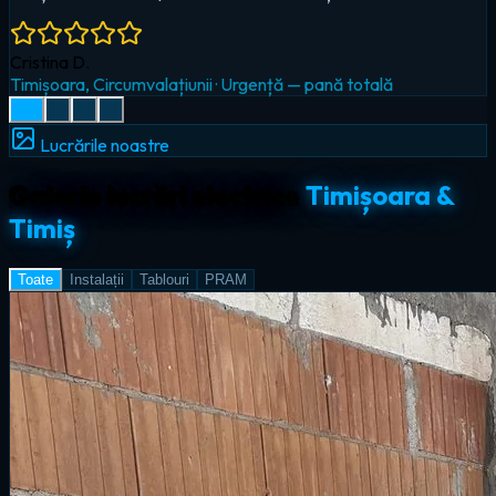
Radu I.
Giroc
·
Iluminat LED & smart home
Lucrările noastre
Galerie lucrări electrice
Timișoara &
Timiș
Toate
Instalații
Tablouri
PRAM