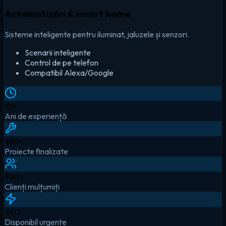
Automatizări & smart home
Sisteme inteligente pentru iluminat, jaluzele și senzori.
Scenarii inteligente
Control de pe telefon
Compatibil Alexa/Google
10
+
Ani de experiență
450
+
Proiecte finalizate
980
+
Clienți mulțumiți
24
/7
Disponibil urgențe