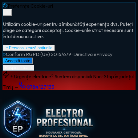
Preferințe Cookie-uri
Utilizăm cookie-uri pentru a îmbunătăți experiența dvs. Puteți
alege ce categorii acceptați. Cookie-urile strict necesare sunt
întotdeauna active.
Personalizează opțiunile
Conform RGPD (UE) 2016/679 · Directiva ePrivacy
Acceptă toate
Respinge toate
⚡ Urgențe electrice? Suntem disponibili Non-Stop în județul
Timiș —
0784 127 135