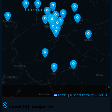
JUDEȚUL TIMIȘ
Leaflet
|
©
OpenStreetMap
©
CARTO
Localități acoperite