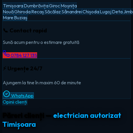
Timișoara
Dumbrăvița
Giroc
Moșnița
Nouă
Ghiroda
Recaș
Săcălaz
Sânandrei
Chișoda
Lugoj
Deta
Jimb
Mare
Buziaș
📞 Contact rapid
Sună acum pentru o estimare gratuită
0784 127 135
⚡ Urgențe 24/7
Ajungem la tine în maxim 60 de minute
WhatsApp
Opinii clienți
Păreri clienți —
electrician autorizat
Timișoara